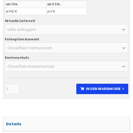
ab 1 Stk.
ab 0 Stk.
je 1142 €
je 0 €
Aktuelle Lieferzeit
bitte anfragen!
Farboption Auswahl
Ohne/Kein Farbwunsch
Kantenschutz
Ohne/Kein Kantenschutz
IN DEN WARENKORB
Details