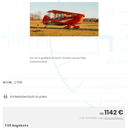
Für eine größere Ansicht klicken Sie auf das
Vorschaubild
Art.Nr.:
27019
Artikeldatenblatt drucken
1142 €
ab
inkl. 19 % MwSt. zzgl.
Versandkosten
TOP Angebote