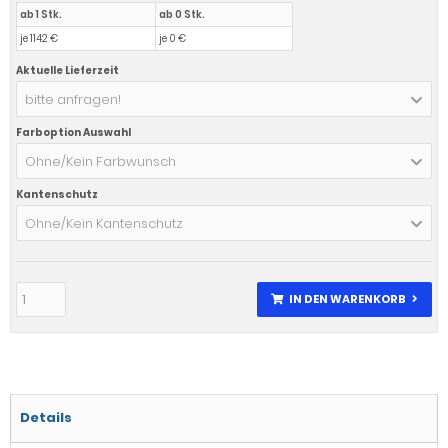
ab 1 Stk.
ab 0 Stk.
je 1142 €
je 0 €
Aktuelle Lieferzeit
bitte anfragen!
Farboption Auswahl
Ohne/Kein Farbwunsch
Kantenschutz
Ohne/Kein Kantenschutz
IN DEN WARENKORB
Details