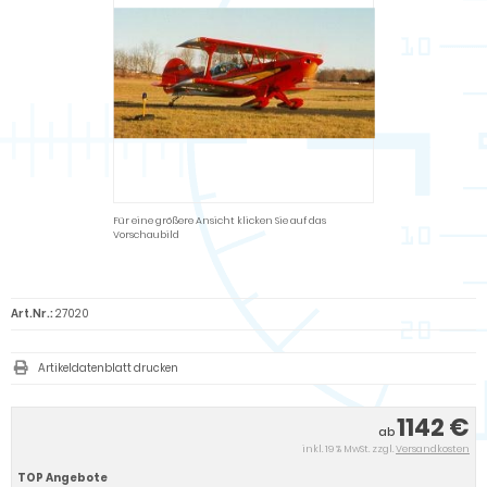
Für eine größere Ansicht klicken Sie auf das
Vorschaubild
Art.Nr.:
27020
Artikeldatenblatt drucken
1142 €
ab
inkl. 19 % MwSt. zzgl.
Versandkosten
TOP Angebote