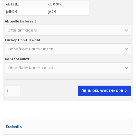
ab 1 Stk.
ab 0 Stk.
je 1142 €
je 0 €
Aktuelle Lieferzeit
bitte anfragen!
Farboption Auswahl
Ohne/Kein Farbwunsch
Kantenschutz
Ohne/Kein Kantenschutz
IN DEN WARENKORB
Details