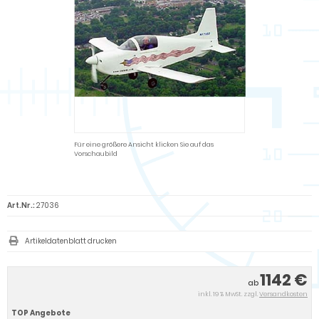
Für eine größere Ansicht klicken Sie auf das
Vorschaubild
Art.Nr.:
27036
Artikeldatenblatt drucken
1142 €
ab
inkl. 19 % MwSt. zzgl.
Versandkosten
TOP Angebote