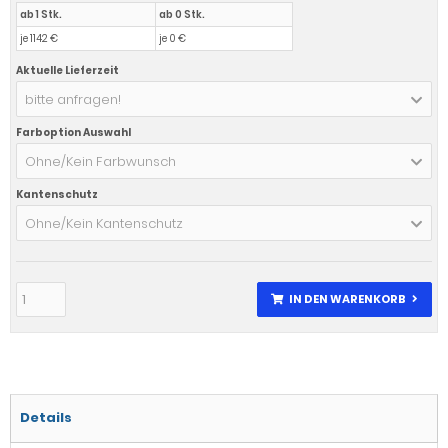
ab 1 Stk.
ab 0 Stk.
je 1142 €
je 0 €
Aktuelle Lieferzeit
bitte anfragen!
Farboption Auswahl
Ohne/Kein Farbwunsch
Kantenschutz
Ohne/Kein Kantenschutz
IN DEN WARENKORB
Details