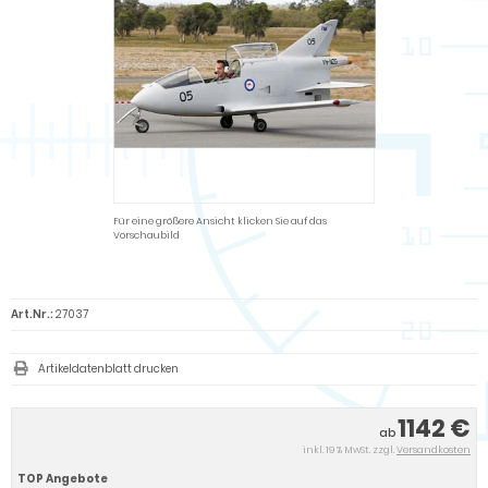
Für eine größere Ansicht klicken Sie auf das
Vorschaubild
Art.Nr.:
27037
Artikeldatenblatt drucken
1142 €
ab
inkl. 19 % MwSt. zzgl.
Versandkosten
TOP Angebote