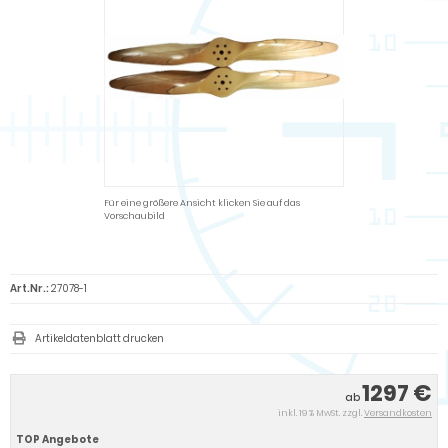
Für eine größere Ansicht klicken Sie auf das
Vorschaubild
Art.Nr.:
27078-1
Artikeldatenblatt drucken
1297 €
ab
inkl. 19 % MwSt. zzgl.
Versandkosten
TOP Angebote