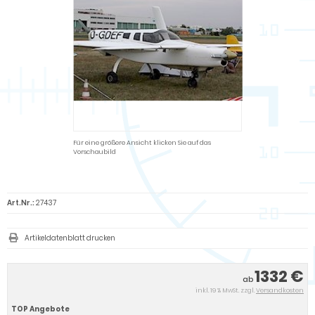
Für eine größere Ansicht klicken Sie auf das
Vorschaubild
Art.Nr.:
27437
Artikeldatenblatt drucken
1332 €
ab
inkl. 19 % MwSt. zzgl.
Versandkosten
TOP Angebote