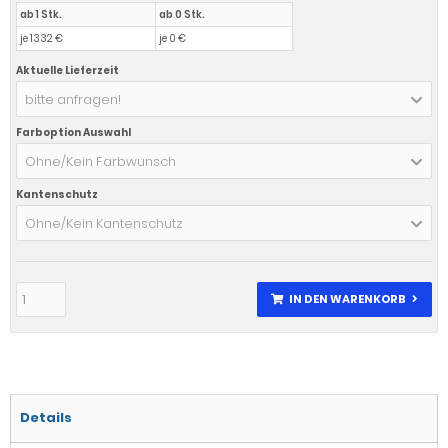
ab 1 Stk.
ab 0 Stk.
je 1332 €
je 0 €
Aktuelle Lieferzeit
bitte anfragen!
Farboption Auswahl
Ohne/Kein Farbwunsch
Kantenschutz
Ohne/Kein Kantenschutz
IN DEN WARENKORB
Details