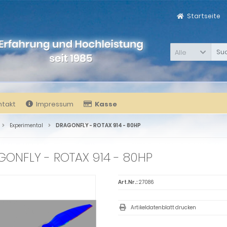
Startseite
Alle
ntakt
Impressum
Kasse
Experimental
DRAGONFLY - ROTAX 914 - 80HP
ONFLY - ROTAX 914 - 80HP
Art.Nr.:
27086
Artikeldatenblatt drucken