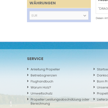
WÄHRUNGEN
"DRAG
EUR
Diesen Ar
SERVICE
Anleitung Propeller
Startse
Betriebsgrenzen
Danks
Flughandbuch
Born P
Warum Holz?
Unsere
Umweltschutz
Propell
Propeller Leistungsabschätzung oder
Lieferz
Berechnung