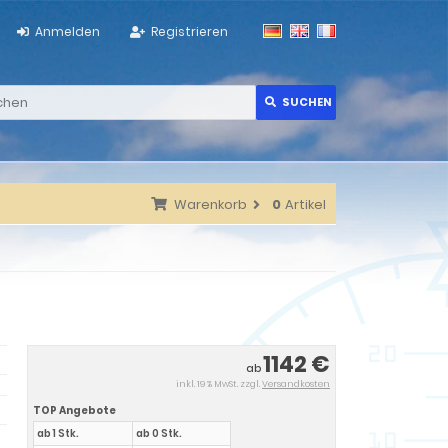
Anmelden
Registrieren
SUCHEN
Warenkorb
0
Artikel
1142 €
ab
inkl. 19 % MwSt. zzgl.
Versandkosten
TOP Angebote
ab 1 Stk.
ab 0 Stk.