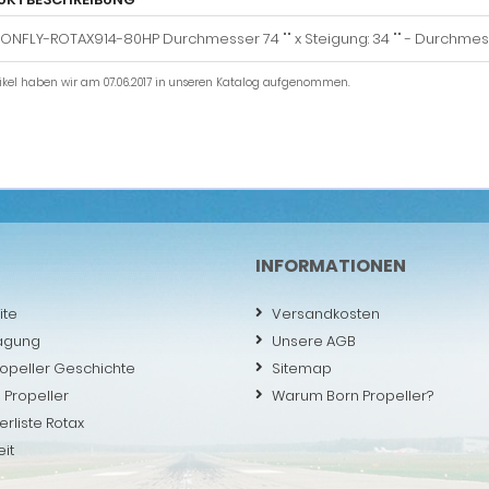
ONFLY-ROTAX914-80HP Durchmesser 74 "" x Steigung: 34 "" - Durchmes
tikel haben wir am 07.06.2017 in unseren Katalog aufgenommen.
INFORMATIONEN
ite
Versandkosten
agung
Unsere AGB
ropeller Geschichte
Sitemap
 Propeller
Warum Born Propeller?
erliste Rotax
eit