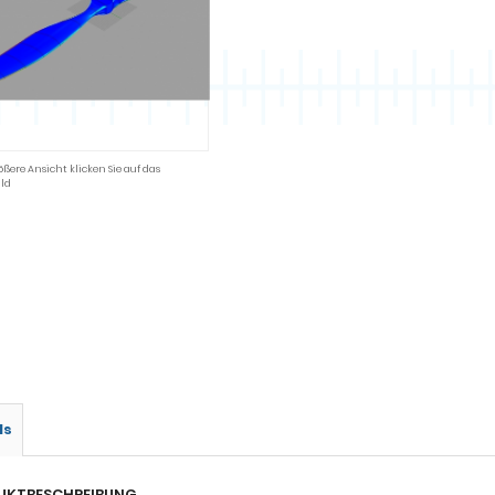
ößere Ansicht klicken Sie auf das
ld
ls
UKTBESCHREIBUNG