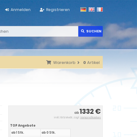
Anmelden
Registrieren
SUCHEN
Warenkorb
0
Artikel
1332 €
ab
inkl. 19 % MwSt. zzgl.
Versandkosten
TOP Angebote
ab 1 Stk.
ab 0 Stk.