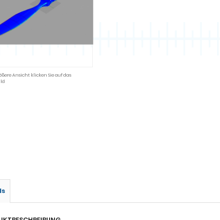
ößere Ansicht klicken Sie auf das
ld
ls
UKTBESCHREIBUNG