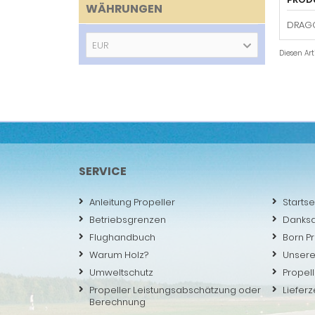
WÄHRUNGEN
DRAGO
EUR
Diesen Ar
SERVICE
Anleitung Propeller
Startse
Betriebsgrenzen
Danks
Flughandbuch
Born P
Warum Holz?
Unsere
Umweltschutz
Propell
Propeller Leistungsabschätzung oder
Lieferz
Berechnung