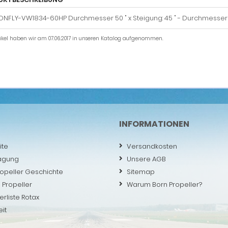
NFLY-VW1834-60HP Durchmesser 50 " x Steigung: 45 " - Durchmesser 1
tikel haben wir am 07.06.2017 in unseren Katalog aufgenommen.
INFORMATIONEN
ite
Versandkosten
agung
Unsere AGB
ropeller Geschichte
Sitemap
 Propeller
Warum Born Propeller?
erliste Rotax
eit