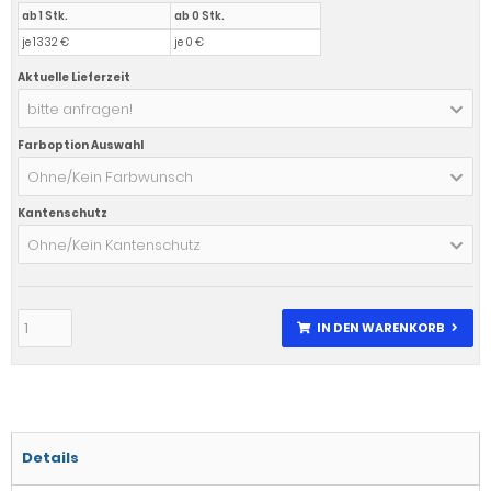
ab 1 Stk.
ab 0 Stk.
je 1332 €
je 0 €
Aktuelle Lieferzeit
bitte anfragen!
Farboption Auswahl
Ohne/Kein Farbwunsch
Kantenschutz
Ohne/Kein Kantenschutz
IN DEN WARENKORB
Details