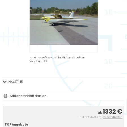
Für eine größere Ansicht klicken Sie auf das
Vorschaubild
Art.Nr.:
27445
Artikeldatenblatt drucken
1332 €
ab
inkl. 19 % MwSt. zzgl.
Versandkosten
TOP Angebote