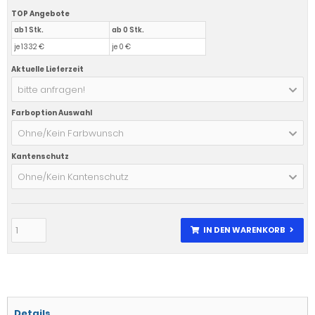
TOP Angebote
ab 1 Stk.
ab 0 Stk.
je 1332 €
je 0 €
Aktuelle Lieferzeit
bitte anfragen!
Farboption Auswahl
Ohne/Kein Farbwunsch
Kantenschutz
Ohne/Kein Kantenschutz
IN DEN WARENKORB
Details