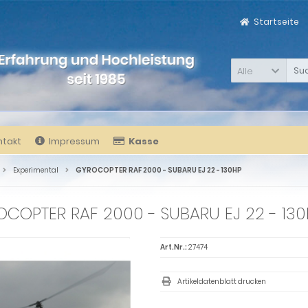
Startseite
Alle
ntakt
Impressum
Kasse
Experimental
GYROCOPTER RAF 2000 - SUBARU EJ 22 - 130HP
COPTER RAF 2000 - SUBARU EJ 22 - 13
Art.Nr.:
27474
Artikeldatenblatt drucken