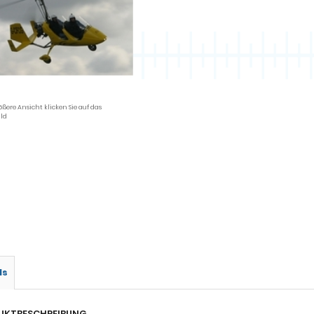
ößere Ansicht klicken Sie auf das
ld
ls
UKTBESCHREIBUNG