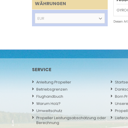
WÄHRUNGEN
GYROC
EUR
Diesen Ar
SERVICE
Anleitung Propeller
Startse
Betriebsgrenzen
Danks
Flughandbuch
Born P
Warum Holz?
Unsere
Umweltschutz
Propell
Propeller Leistungsabschätzung oder
Lieferz
Berechnung