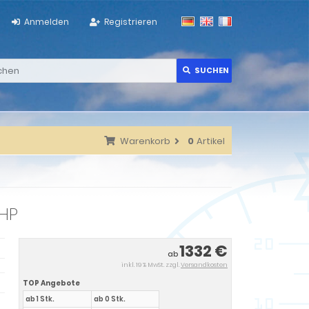
Anmelden
Registrieren
SUCHEN
Warenkorb
0
Artikel
0HP
1332 €
ab
inkl. 19 % MwSt. zzgl.
Versandkosten
TOP Angebote
ab 1 Stk.
ab 0 Stk.