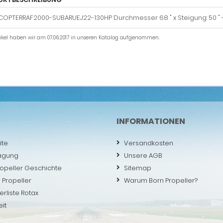
OPTERRAF2000-SUBARUEJ22-130HP Durchmesser 68 " x Steigung: 50 " -
tikel haben wir am 07.06.2017 in unseren Katalog aufgenommen.
INFORMATIONEN
ite
Versandkosten
agung
Unsere AGB
ropeller Geschichte
Sitemap
 Propeller
Warum Born Propeller?
erliste Rotax
eit