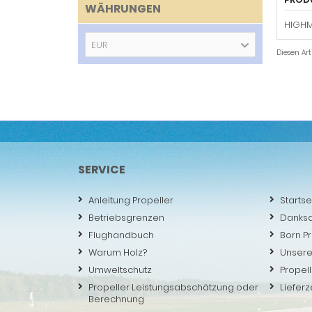
WÄHRUNGEN
HIGHM
EUR
Diesen Ar
SERVICE
Anleitung Propeller
Startse
Betriebsgrenzen
Danks
Flughandbuch
Born P
Warum Holz?
Unsere
Umweltschutz
Propell
Propeller Leistungsabschätzung oder
Lieferz
Berechnung