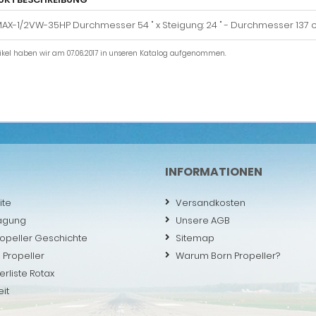
AX-1/2VW-35HP Durchmesser 54 " x Steigung: 24 " - Durchmesser 137 
tikel haben wir am 07.06.2017 in unseren Katalog aufgenommen.
INFORMATIONEN
ite
Versandkosten
agung
Unsere AGB
ropeller Geschichte
Sitemap
 Propeller
Warum Born Propeller?
erliste Rotax
eit