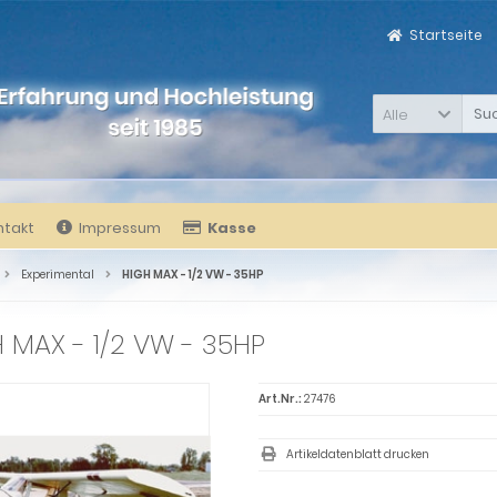
Startseite
Alle
ntakt
Impressum
Kasse
Experimental
HIGH MAX - 1/2 VW - 35HP
 MAX - 1/2 VW - 35HP
Art.Nr.:
27476
Artikeldatenblatt drucken