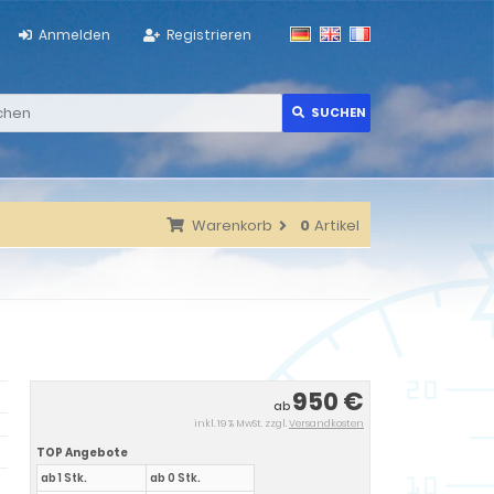
Anmelden
Registrieren
SUCHEN
Warenkorb
0
Artikel
950 €
ab
inkl. 19 % MwSt. zzgl.
Versandkosten
TOP Angebote
ab 1 Stk.
ab 0 Stk.