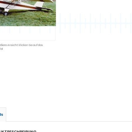
ößere Ansicht klicken Sie auf das
ld
ls
UKTBESCHREIBUNG