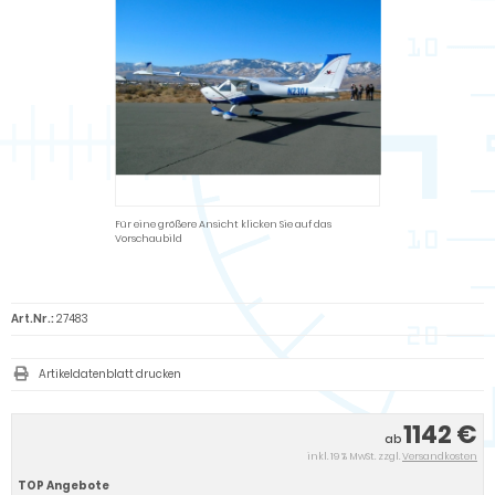
Für eine größere Ansicht klicken Sie auf das
Vorschaubild
Art.Nr.:
27483
Artikeldatenblatt drucken
1142 €
ab
inkl. 19 % MwSt. zzgl.
Versandkosten
TOP Angebote