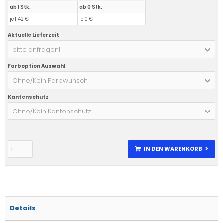
ab 1 Stk.
ab 0 Stk.
je 1142 €
je 0 €
Aktuelle Lieferzeit
bitte anfragen!
Farboption Auswahl
Ohne/Kein Farbwunsch
Kantenschutz
Ohne/Kein Kantenschutz
IN DEN WARENKORB
Details