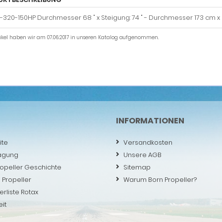
0-320-150HP Durchmesser 68 " x Steigung: 74 " - Durchmesser 173 cm x
tikel haben wir am 07.06.2017 in unseren Katalog aufgenommen.
INFORMATIONEN
ite
Versandkosten
agung
Unsere AGB
ropeller Geschichte
Sitemap
 Propeller
Warum Born Propeller?
erliste Rotax
eit