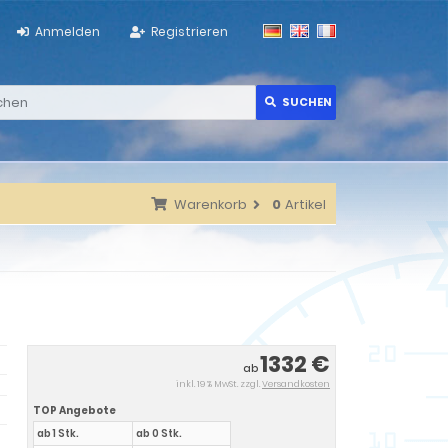
Anmelden
Registrieren
SUCHEN
Warenkorb
0
Artikel
1332 €
ab
inkl. 19 % MwSt. zzgl.
Versandkosten
TOP Angebote
ab 1 Stk.
ab 0 Stk.