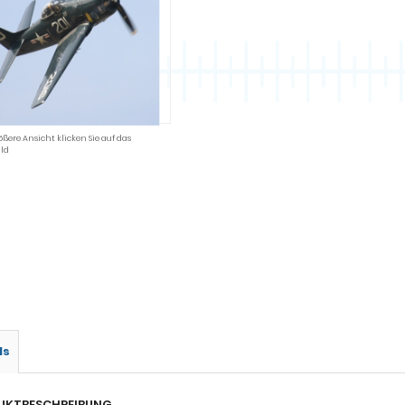
ößere Ansicht klicken Sie auf das
ld
ls
UKTBESCHREIBUNG