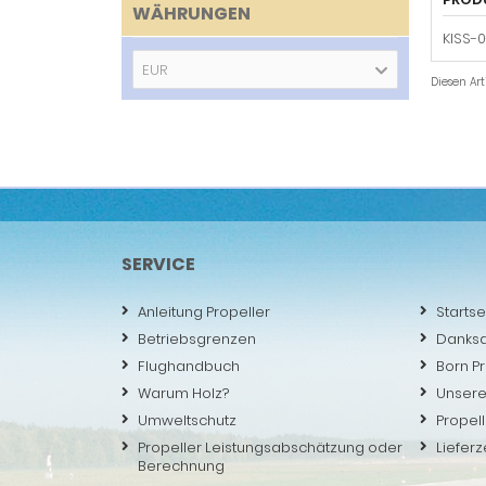
WÄHRUNGEN
KISS-
EUR
Diesen Ar
SERVICE
Anleitung Propeller
Startse
Betriebsgrenzen
Danks
Flughandbuch
Born P
Warum Holz?
Unsere
Umweltschutz
Propell
Propeller Leistungsabschätzung oder
Lieferz
Berechnung