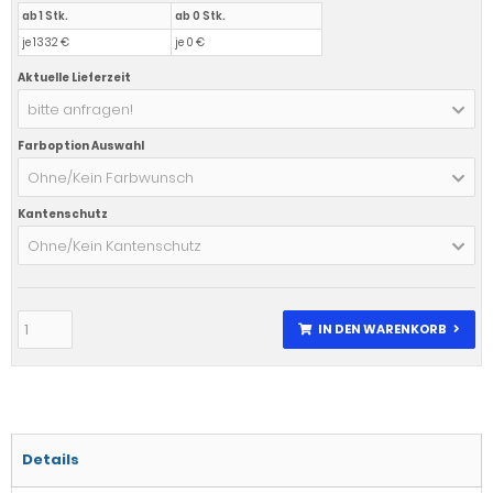
ab 1 Stk.
ab 0 Stk.
je 1332 €
je 0 €
Aktuelle Lieferzeit
bitte anfragen!
Farboption Auswahl
Ohne/Kein Farbwunsch
Kantenschutz
Ohne/Kein Kantenschutz
IN DEN WARENKORB
Details