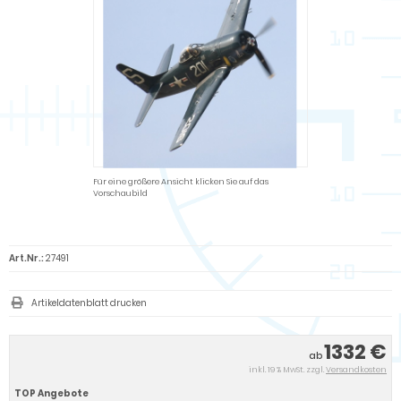
Für eine größere Ansicht klicken Sie auf das
Vorschaubild
Art.Nr.:
27491
Artikeldatenblatt drucken
1332 €
ab
inkl. 19 % MwSt. zzgl.
Versandkosten
TOP Angebote