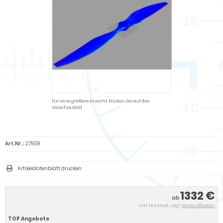
Für eine größere Ansicht klicken Sie auf das
Vorschaubild
Art.Nr.:
27509
Artikeldatenblatt drucken
1332 €
ab
inkl. 19 % MwSt. zzgl.
Versandkosten
TOP Angebote