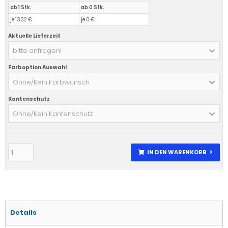
ab 1 Stk.
ab 0 Stk.
je 1332 €
je 0 €
Aktuelle Lieferzeit
bitte anfragen!
Farboption Auswahl
Ohne/Kein Farbwunsch
Kantenschutz
Ohne/Kein Kantenschutz
IN DEN WARENKORB
Details