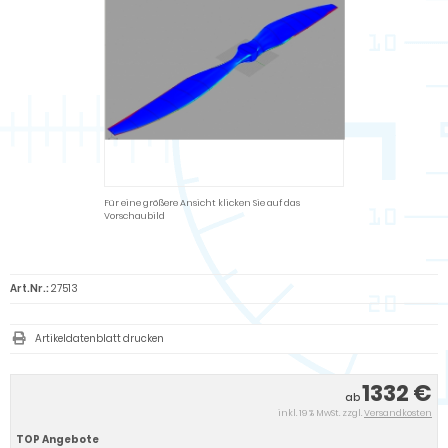
Für eine größere Ansicht klicken Sie auf das
Vorschaubild
Art.Nr.:
27513
Artikeldatenblatt drucken
1332 €
ab
inkl. 19 % MwSt. zzgl.
Versandkosten
TOP Angebote