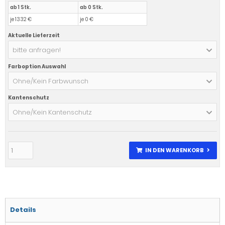
ab 1 Stk.
ab 0 Stk.
je 1332 €
je 0 €
Aktuelle Lieferzeit
bitte anfragen!
Farboption Auswahl
Ohne/Kein Farbwunsch
Kantenschutz
Ohne/Kein Kantenschutz
IN DEN WARENKORB
Details