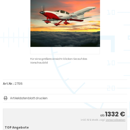
Für eine größere Ansicht klicken Sie auf das
Vorschaubild
Art.Nr.:
27516
Artikeldatenblatt drucken
1332 €
ab
inkl. 19 % MwSt. zzgl.
Versandkosten
TOP Angebote