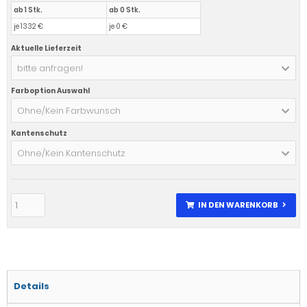
ab 1 Stk.
ab 0 Stk.
je 1332 €
je 0 €
Aktuelle Lieferzeit
bitte anfragen!
Farboption Auswahl
Ohne/Kein Farbwunsch
Kantenschutz
Ohne/Kein Kantenschutz
IN DEN WARENKORB
Details