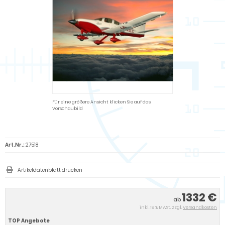
Für eine größere Ansicht klicken Sie auf das
Vorschaubild
Art.Nr.:
27518
Artikeldatenblatt drucken
1332 €
ab
inkl. 19 % MwSt. zzgl.
Versandkosten
TOP Angebote