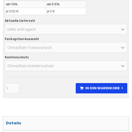
ab 1 Stk.
ab 0 Stk.
je 1332 €
je 0 €
Aktuelle Lieferzeit
bitte anfragen!
Farboption Auswahl
Ohne/Kein Farbwunsch
Kantenschutz
Ohne/Kein Kantenschutz
IN DEN WARENKORB
Details