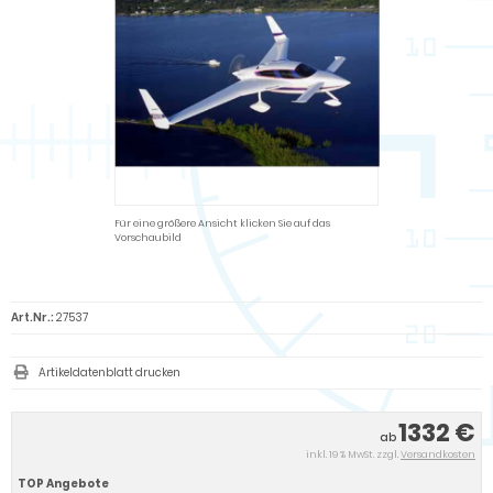
Für eine größere Ansicht klicken Sie auf das
Vorschaubild
Art.Nr.:
27537
Artikeldatenblatt drucken
1332 €
ab
inkl. 19 % MwSt. zzgl.
Versandkosten
TOP Angebote