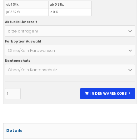
ab 1 Stk.
ab 0 Stk.
je 1332 €
je 0 €
Aktuelle Lieferzeit
bitte anfragen!
Farboption Auswahl
Ohne/Kein Farbwunsch
Kantenschutz
Ohne/Kein Kantenschutz
IN DEN WARENKORB
Details