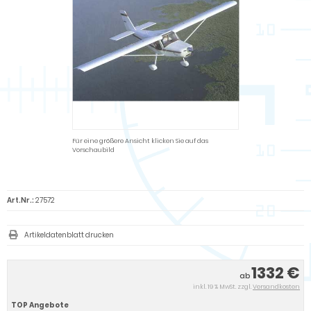
Für eine größere Ansicht klicken Sie auf das
Vorschaubild
Art.Nr.:
27572
Artikeldatenblatt drucken
1332 €
ab
inkl. 19 % MwSt. zzgl.
Versandkosten
TOP Angebote