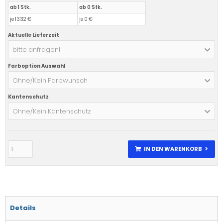
ab 1 Stk.
ab 0 Stk.
je 1332 €
je 0 €
Aktuelle Lieferzeit
bitte anfragen!
Farboption Auswahl
Ohne/Kein Farbwunsch
Kantenschutz
Ohne/Kein Kantenschutz
IN DEN WARENKORB
Details