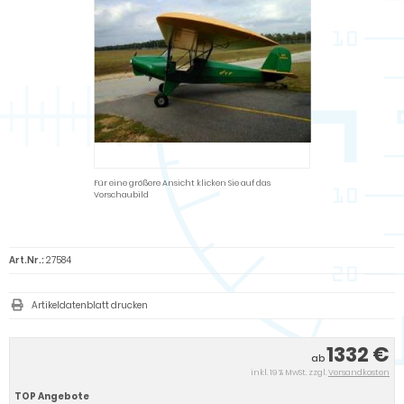
Für eine größere Ansicht klicken Sie auf das
Vorschaubild
Art.Nr.:
27584
Artikeldatenblatt drucken
1332 €
ab
inkl. 19 % MwSt. zzgl.
Versandkosten
TOP Angebote