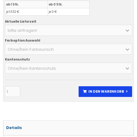
ab 1 Stk.
ab 0 Stk.
je 1332 €
je 0 €
Aktuelle Lieferzeit
bitte anfragen!
Farboption Auswahl
Ohne/Kein Farbwunsch
Kantenschutz
Ohne/Kein Kantenschutz
IN DEN WARENKORB
Details