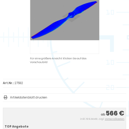
Für eine größere Ansicht klicken Sie auf das
Vorschaubild
Art.Nr.:
27592
Artikeldatenblatt drucken
566 €
ab
inkl. 19 % MwSt. zzgl.
Versandkosten
TOP Angebote