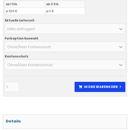
ab 1 Stk.
ab 0 Stk.
je 566 €
je 0 €
Aktuelle Lieferzeit
bitte anfragen!
Farboption Auswahl
Ohne/Kein Farbwunsch
Kantenschutz
Ohne/Kein Kantenschutz
IN DEN WARENKORB
Details