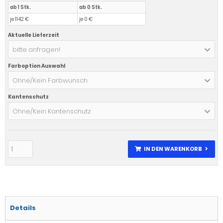
ab 1 Stk.
ab 0 Stk.
je 1142 €
je 0 €
Aktuelle Lieferzeit
bitte anfragen!
Farboption Auswahl
Ohne/Kein Farbwunsch
Kantenschutz
Ohne/Kein Kantenschutz
IN DEN WARENKORB
Details