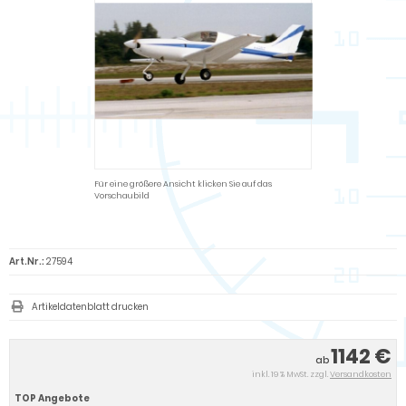
Für eine größere Ansicht klicken Sie auf das
Vorschaubild
Art.Nr.:
27594
Artikeldatenblatt drucken
1142 €
ab
inkl. 19 % MwSt. zzgl.
Versandkosten
TOP Angebote