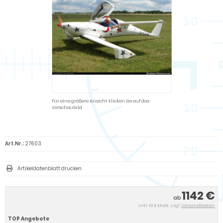
Für eine größere Ansicht klicken Sie auf das
Vorschaubild
Art.Nr.:
27603
Artikeldatenblatt drucken
1142 €
ab
inkl. 19 % MwSt. zzgl.
Versandkosten
TOP Angebote