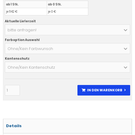
ab 1 Stk.
ab 0 Stk.
je 1142 €
je 0 €
Aktuelle Lieferzeit
bitte anfragen!
Farboption Auswahl
Ohne/Kein Farbwunsch
Kantenschutz
Ohne/Kein Kantenschutz
IN DEN WARENKORB
Details