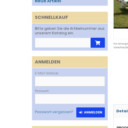
Neue Artikel
SCHNELLKAUF
Bitte geben Sie die Artikelnummer aus
unserem Katalog ein.
Für eine gr
Vorschaubi
ANMELDEN
E-Mail-Adresse:
Passwort:
Detai
Passwort vergessen?
ANMELDEN
PROD