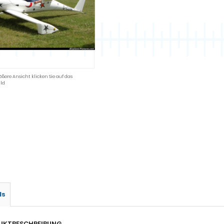
ößere Ansicht klicken Sie auf das
ld
ls
UKTBESCHREIBUNG