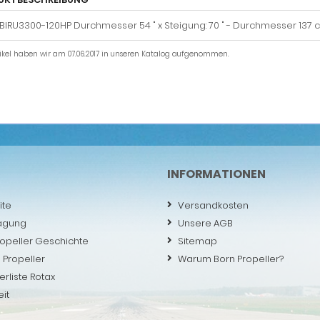
BIRU3300-120HP Durchmesser 54 " x Steigung: 70 " - Durchmesser 137 
tikel haben wir am 07.06.2017 in unseren Katalog aufgenommen.
INFORMATIONEN
ite
Versandkosten
agung
Unsere AGB
ropeller Geschichte
Sitemap
 Propeller
Warum Born Propeller?
erliste Rotax
eit