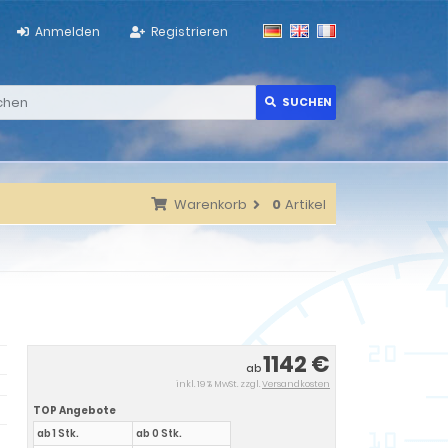
Anmelden
Registrieren
SUCHEN
Warenkorb
0
Artikel
1142 €
ab
inkl. 19 % MwSt. zzgl.
Versandkosten
TOP Angebote
ab 1 Stk.
ab 0 Stk.