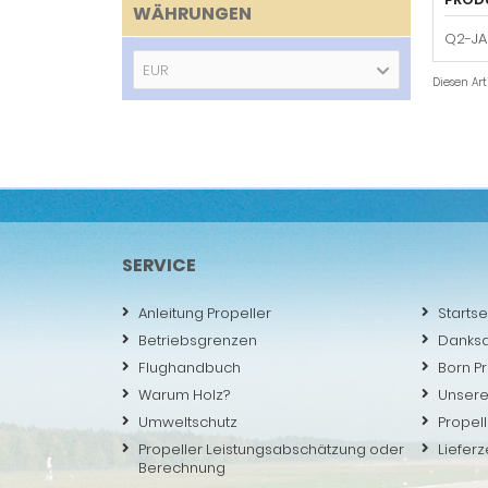
WÄHRUNGEN
Q2-JA
EUR
Diesen Ar
SERVICE
Anleitung Propeller
Startse
Betriebsgrenzen
Danks
Flughandbuch
Born P
Warum Holz?
Unsere
Umweltschutz
Propell
Propeller Leistungsabschätzung oder
Lieferz
Berechnung