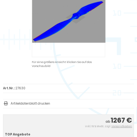
Für eine größere Ansicht klicken Sie auf das
Vorschaubild
Art.Nr.:
27630
Artikeldatenblatt drucken
1267 €
ab
inkl. 19 % MwSt. zzgl.
Versandkosten
TOP Angebote