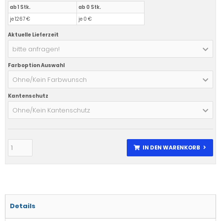
ab 1 Stk.
ab 0 Stk.
je 1267 €
je 0 €
Aktuelle Lieferzeit
bitte anfragen!
Farboption Auswahl
Ohne/Kein Farbwunsch
Kantenschutz
Ohne/Kein Kantenschutz
IN DEN WARENKORB
Details