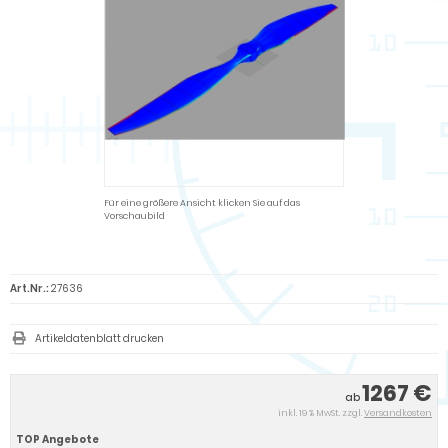
Für eine größere Ansicht klicken Sie auf das
Vorschaubild
Art.Nr.:
27636
Artikeldatenblatt drucken
1267 €
ab
inkl. 19 % MwSt. zzgl.
Versandkosten
TOP Angebote