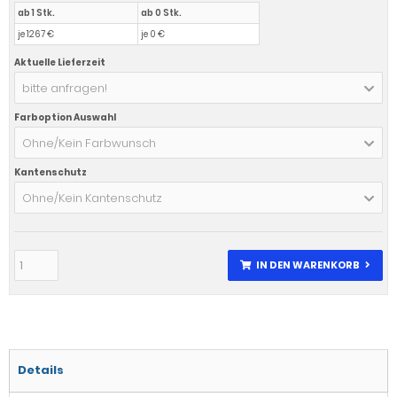
ab 1 Stk.
ab 0 Stk.
je 1267 €
je 0 €
Aktuelle Lieferzeit
bitte anfragen!
Farboption Auswahl
Ohne/Kein Farbwunsch
Kantenschutz
Ohne/Kein Kantenschutz
IN DEN WARENKORB
Details