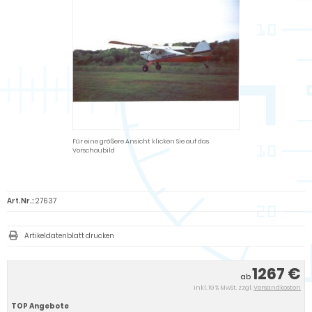
Für eine größere Ansicht klicken Sie auf das
Vorschaubild
Art.Nr.:
27637
Artikeldatenblatt drucken
1267 €
ab
inkl. 19 % MwSt. zzgl.
Versandkosten
TOP Angebote