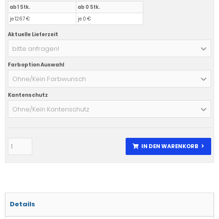
ab 1 Stk.
ab 0 Stk.
je 1267 €
je 0 €
Aktuelle Lieferzeit
bitte anfragen!
Farboption Auswahl
Ohne/Kein Farbwunsch
Kantenschutz
Ohne/Kein Kantenschutz
IN DEN WARENKORB
Details