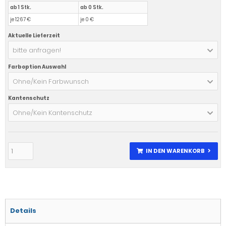
ab 1 Stk.
ab 0 Stk.
je 1267 €
je 0 €
Aktuelle Lieferzeit
bitte anfragen!
Farboption Auswahl
Ohne/Kein Farbwunsch
Kantenschutz
Ohne/Kein Kantenschutz
IN DEN WARENKORB
Details