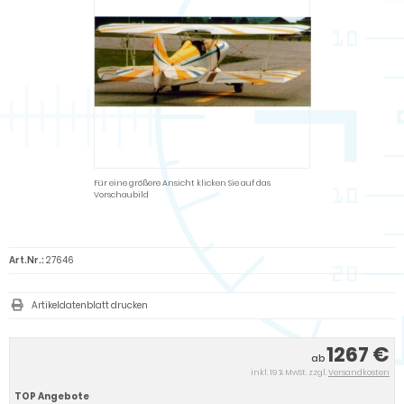
Für eine größere Ansicht klicken Sie auf das
Vorschaubild
Art.Nr.:
27646
Artikeldatenblatt drucken
1267 €
ab
inkl. 19 % MwSt. zzgl.
Versandkosten
TOP Angebote