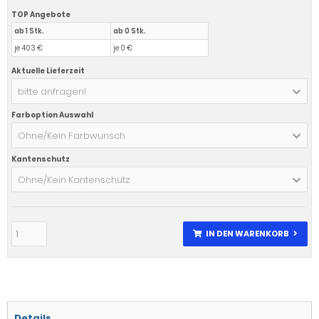
TOP Angebote
ab 1 Stk.
ab 0 Stk.
je 403 €
je 0 €
Aktuelle Lieferzeit
bitte anfragen!
Farboption Auswahl
Ohne/Kein Farbwunsch
Kantenschutz
Ohne/Kein Kantenschutz
IN DEN WARENKORB
Details