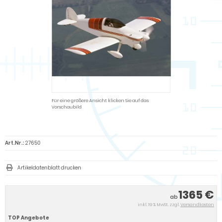
Für eine größere Ansicht klicken Sie auf das
Vorschaubild
Art.Nr.:
27650
Artikeldatenblatt drucken
1365 €
ab
inkl. 19 % MwSt. zzgl.
Versandkosten
TOP Angebote