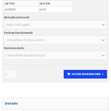
ab 1 Stk.
ab 0 Stk.
je 1365 €
je 0 €
Aktuelle Lieferzeit
bitte anfragen!
Farboption Auswahl
Ohne/Kein Farbwunsch
Kantenschutz
Ohne/Kein Kantenschutz
IN DEN WARENKORB
Details