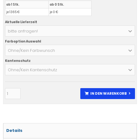
ab 1 Stk.
ab 0 Stk.
je 1365 €
je 0 €
Aktuelle Lieferzeit
bitte anfragen!
Farboption Auswahl
Ohne/Kein Farbwunsch
Kantenschutz
Ohne/Kein Kantenschutz
IN DEN WARENKORB
Details