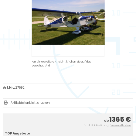
Für eine größere Ansicht klicken Sie auf das
Vorschaubild
Art.Nr.:
27692
Artikeldatenblatt drucken
1365 €
ab
inkl. 19 % MwSt. zzgl.
Versandkosten
TOP Angebote