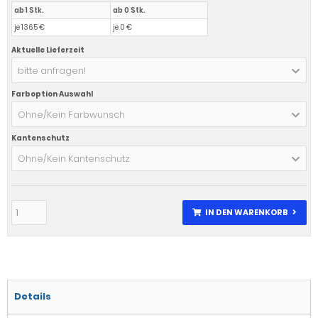
ab 1 Stk.
ab 0 Stk.
je 1365 €
je 0 €
Aktuelle Lieferzeit
bitte anfragen!
Farboption Auswahl
Ohne/Kein Farbwunsch
Kantenschutz
Ohne/Kein Kantenschutz
IN DEN WARENKORB
Details