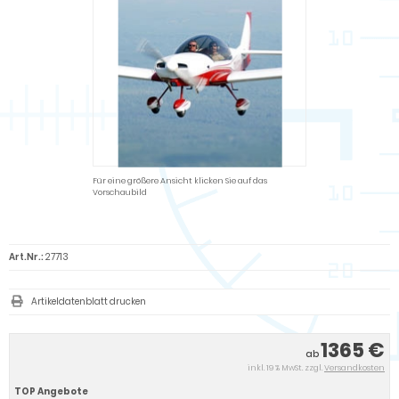
Für eine größere Ansicht klicken Sie auf das
Vorschaubild
Art.Nr.:
27713
Artikeldatenblatt drucken
1365 €
ab
inkl. 19 % MwSt. zzgl.
Versandkosten
TOP Angebote