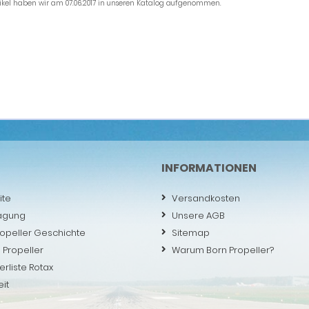
tikel haben wir am 07.06.2017 in unseren Katalog aufgenommen.
INFORMATIONEN
ite
Versandkosten
agung
Unsere AGB
ropeller Geschichte
Sitemap
 Propeller
Warum Born Propeller?
erliste Rotax
eit