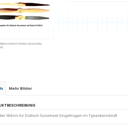
ößere Ansicht klicken Sie auf das
ld
ls
Mehr Bilder
UKTBESCHREIBUNG
ller 184cm für Dallach Sunwheel. Eingetragen im Typenkennblatt