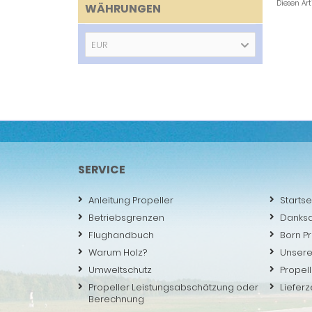
Diesen Ar
WÄHRUNGEN
EUR
SERVICE
Anleitung Propeller
Startse
Betriebsgrenzen
Danks
Flughandbuch
Born P
Warum Holz?
Unsere
Umweltschutz
Propell
Propeller Leistungsabschätzung oder
Lieferz
Berechnung