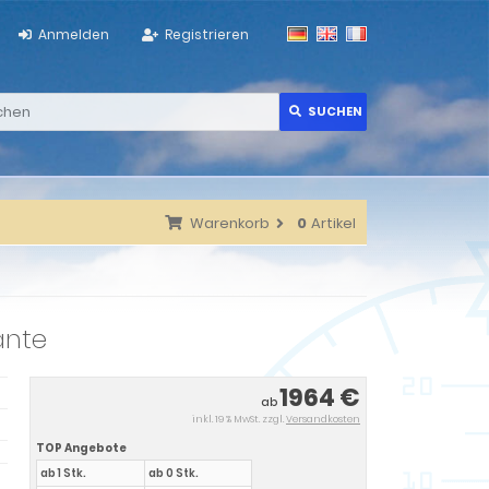
Anmelden
Registrieren
SUCHEN
Warenkorb
0
Artikel
ante
1964 €
ab
inkl. 19 % MwSt. zzgl.
Versandkosten
TOP Angebote
ab 1 Stk.
ab 0 Stk.