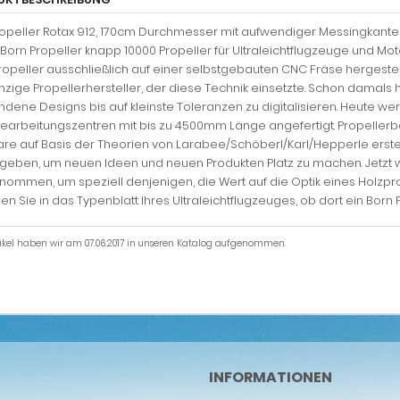
opeller Rotax 912, 170cm Durchmesser mit aufwendiger Messingkante 
Born Propeller knapp 10000 Propeller für Ultraleichtflugzeuge und Mo
opeller ausschließlich auf einer selbstgebauten CNC Fräse hergestell
nzige Propellerhersteller, der diese Technik einsetzte. Schon damals 
dene Designs bis auf kleinste Toleranzen zu digitalisieren. Heute wer
earbeitungszentren mit bis zu 4500mm Länge angefertigt. Propelle
re auf Basis der Theorien von Larabee/Schöberl/Karl/Hepperle erstel
geben, um neuen Ideen und neuen Produkten Platz zu machen. Jetzt wi
nommen, um speziell denjenigen, die Wert auf die Optik eines Holzpr
n Sie in das Typenblatt Ihres Ultraleichtflugzeuges, ob dort ein Born P
tikel haben wir am 07.06.2017 in unseren Katalog aufgenommen.
INFORMATIONEN