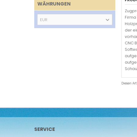
WÄHRUNGEN
Zugpr
Firma 
EUR
Holzpr
der ei
vorhan
CNC B
Softwa
aufge
aufge
Schaue
Diesen Ar
SERVICE