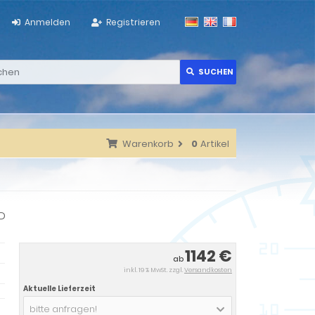
Anmelden
Registrieren
SUCHEN
Warenkorb
0
Artikel
P
1142 €
ab
inkl. 19 % MwSt. zzgl.
Versandkosten
Aktuelle Lieferzeit
bitte anfragen!