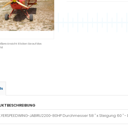
ößere Ansicht klicken Sie auf das
ld
ls
UKTBESCHREIBUNG
LYERSPEEDWING-JABIRU2200-80HP Durchmesser 58 " x Steigung: 60 " -