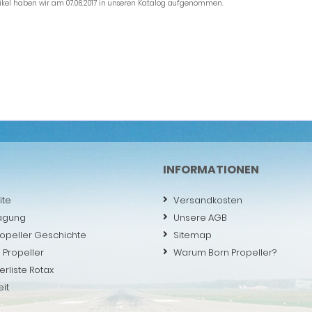
tikel haben wir am 07.06.2017 in unseren Katalog aufgenommen.
INFORMATIONEN
ite
Versandkosten
agung
Unsere AGB
ropeller Geschichte
Sitemap
 Propeller
Warum Born Propeller?
erliste Rotax
eit