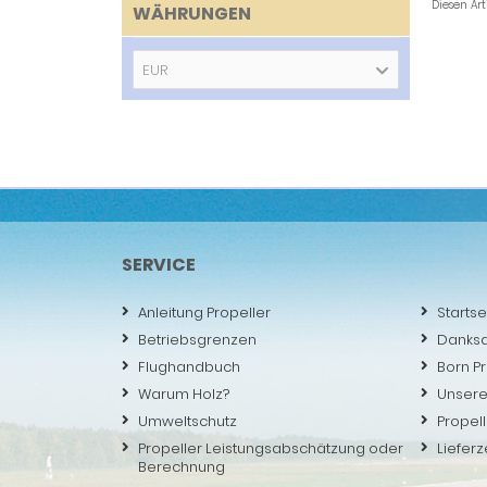
Diesen Ar
WÄHRUNGEN
EUR
SERVICE
Anleitung Propeller
Startse
Betriebsgrenzen
Danks
Flughandbuch
Born P
Warum Holz?
Unsere
Umweltschutz
Propell
Propeller Leistungsabschätzung oder
Lieferz
Berechnung