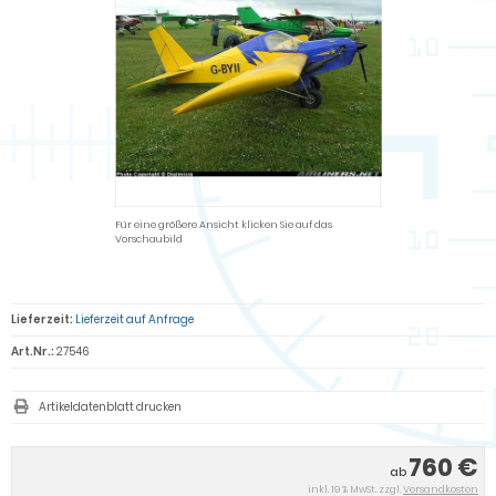
Für eine größere Ansicht klicken Sie auf das
Vorschaubild
Lieferzeit:
Lieferzeit auf Anfrage
Art.Nr.:
27546
Artikeldatenblatt drucken
760 €
ab
inkl. 19 % MwSt. zzgl.
Versandkosten