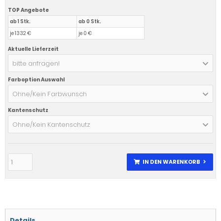
TOP Angebote
ab 1 Stk.
ab 0 Stk.
je 1332 €
je 0 €
Aktuelle Lieferzeit
bitte anfragen!
Farboption Auswahl
Ohne/Kein Farbwunsch
Kantenschutz
Ohne/Kein Kantenschutz
IN DEN WARENKORB
Details