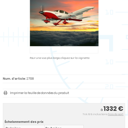
Pour une vue plus large, cliquez sur la vignette
Num. d'article:
27518
Imprimer la feuille de données du produit
1332 €
à
TVA 19 % inclus Sans
frais de port
Échelonnement des prix