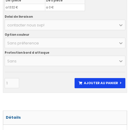
De 1 pièce
De 0 pièce
a 1332 €
a 0 €
Delai de livraison
contacter nous svp!
Option couleur
Sans préference
Protection bord d attaque
Sans
AJOUTER AU PANIER
Détails