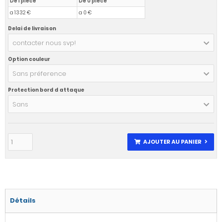
De 1 pièce
De 0 pièce
a 1332 €
a 0 €
Delai de livraison
contacter nous svp!
Option couleur
Sans préference
Protection bord d attaque
Sans
AJOUTER AU PANIER
Détails