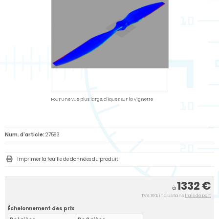
Pour une vue plus large, cliquez sur la vignette
Num. d'article:
27583
Imprimer la feuille de données du produit
1332 €
à
TVA 19 % inclus Sans
frais de port
Échelonnement des prix