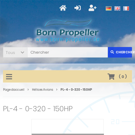
Tous
CHERCHER
(
0
)
Page daccueil
Hélices Avions
PL-4 - 0-320 - 150HP
PL-4 - 0-320 - 150HP