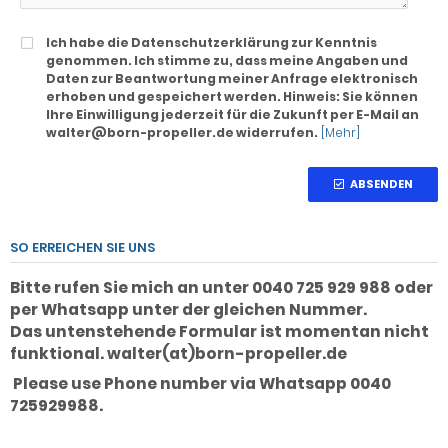
Ich habe die Datenschutzerklärung zur Kenntnis
genommen. Ich stimme zu, dass meine Angaben und
Daten zur Beantwortung meiner Anfrage elektronisch
erhoben und gespeichert werden. Hinweis: Sie können
Ihre Einwilligung jederzeit für die Zukunft per E-Mail an
walter@born-propeller.de widerrufen.
[Mehr]
ABSENDEN
SO ERREICHEN SIE UNS
Bitte rufen Sie mich an unter 0040 725 929 988 oder
per Whatsapp unter der gleichen Nummer.
Das untenstehende Formular ist momentan nicht
funktional. walter(at)born-propeller.de
Please use Phone number via Whatsapp 0040
725929988.