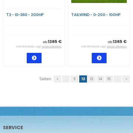
T2 - I0-360 - 200HP
TAILWIND - 0-200 - 100HP
1365 €
1365 €
ab
ab
inkl. 19 % MwSt. zzgl.
Versandkosten
inkl. 19 % MwSt. zzgl.
Versandkosten
Seiten:
«
...
11
12
13
14
15
...
»
SERVICE