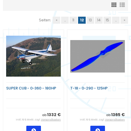
Seiten:
«
...
11
12
13
14
15
...
»
SUPER CUB - 0-360 - 180HP
T-18 - 0-290 - 125HP
1332 €
1365 €
ab
ab
inkl. 19 % MwSt. zzgl.
Versandkosten
inkl. 19 % MwSt. zzgl.
Versandkosten