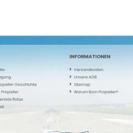
INFORMATIONEN
ite
Versandkosten
agung
Unsere AGB
ropeller Geschichte
Sitemap
 Propeller
Warum Born Propeller?
erliste Rotax
eit