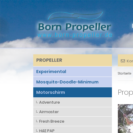
PROPELLER
Ko
Experimental
Startseite
Mosquito-Doodle-Minimum
Prop
Motorschirm
Adventure
Airmaster
Fresh Breeze
H&E PAP