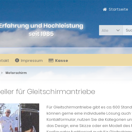
Startseite
Alle
ntakt
Impressum
Kasse
Motorschirm
eller für Gleitschirmantriebe
Für Gleitschirmantriebe gibt es ca. 600 Stan
können gerne eine individuelle Lösung auch 
Kontakformular, nutzen Sie die Kategorien u
das Design, eine Skizze oder ein Modell des
Konfigurator funktioniert auch für Gleitschi