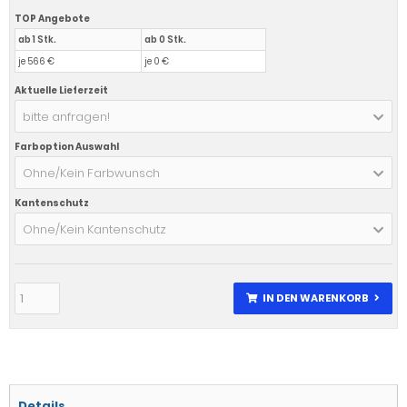
TOP Angebote
ab 1 Stk.
ab 0 Stk.
je 566 €
je 0 €
Aktuelle Lieferzeit
bitte anfragen!
Farboption Auswahl
Ohne/Kein Farbwunsch
Kantenschutz
Ohne/Kein Kantenschutz
IN DEN WARENKORB
Details