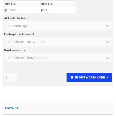
ab 1 Stk.
ab 0 Stk.
je 1332 €
je 0 €
Aktuelle Lieferzeit
bitte anfragen!
Farboption Auswahl
Ohne/Kein Farbwunsch
Kantenschutz
Ohne/Kein Kantenschutz
IN DEN WARENKORB
Details