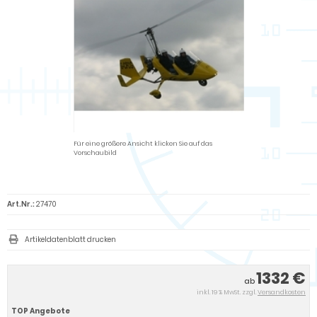
Für eine größere Ansicht klicken Sie auf das
Vorschaubild
Art.Nr.:
27470
Artikeldatenblatt drucken
1332 €
ab
inkl. 19 % MwSt. zzgl.
Versandkosten
TOP Angebote