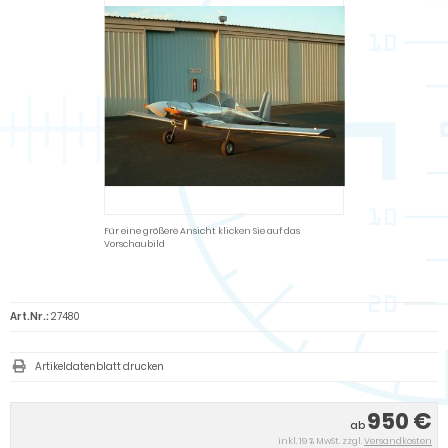
Für eine größere Ansicht klicken Sie auf das
Vorschaubild
Art.Nr.:
27480
Artikeldatenblatt drucken
950 €
ab
inkl. 19 % MwSt. zzgl.
Versandkosten