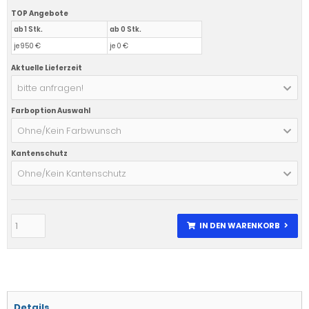
TOP Angebote
ab 1 Stk.
ab 0 Stk.
je 950 €
je 0 €
Aktuelle Lieferzeit
bitte anfragen!
Farboption Auswahl
Ohne/Kein Farbwunsch
Kantenschutz
Ohne/Kein Kantenschutz
IN DEN WARENKORB
Details