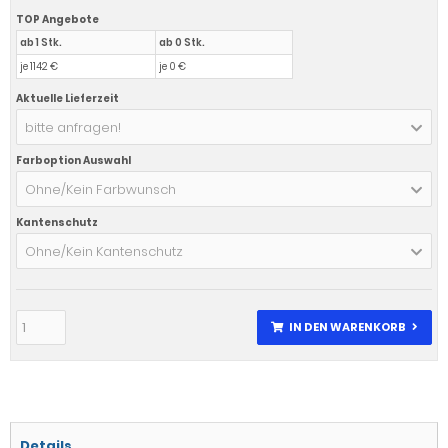
TOP Angebote
ab 1 Stk.
ab 0 Stk.
je 1142 €
je 0 €
Aktuelle Lieferzeit
bitte anfragen!
Farboption Auswahl
Ohne/Kein Farbwunsch
Kantenschutz
Ohne/Kein Kantenschutz
IN DEN WARENKORB
Details