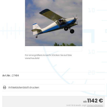
Für eine größere Ansicht klicken Sie auf das
Vorschaubild
Art.Nr.:
27484
Artikeldatenblatt drucken
1142 €
ab
inkl. 19 % MwSt. zzgl.
Versandkosten