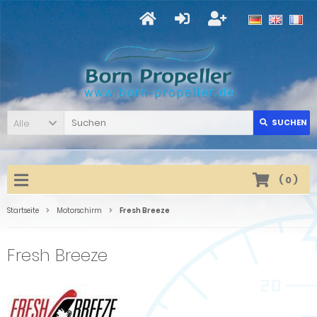
Alle
SUCHEN
(
0
)
Startseite
Motorschirm
Fresh Breeze
Fresh Breeze