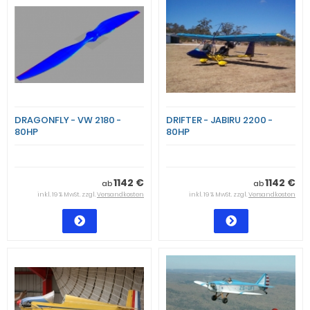
DRAGONFLY - VW 2180 -
DRIFTER - JABIRU 2200 -
80HP
80HP
1142 €
1142 €
ab
ab
inkl. 19 % MwSt. zzgl.
Versandkosten
inkl. 19 % MwSt. zzgl.
Versandkosten