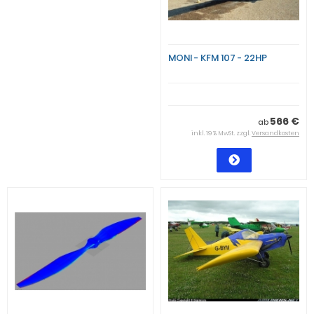
MONI - KFM 107 - 22HP
566 €
ab
inkl. 19 % MwSt. zzgl.
Versandkosten