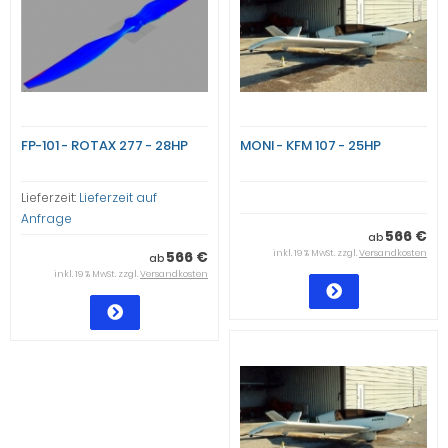
FP-101 - ROTAX 277 - 28HP
MONI - KFM 107 - 25HP
Lieferzeit:
Lieferzeit auf
Anfrage
566 €
ab
566 €
inkl. 19 % MwSt. zzgl.
Versandkosten
ab
inkl. 19 % MwSt. zzgl.
Versandkosten