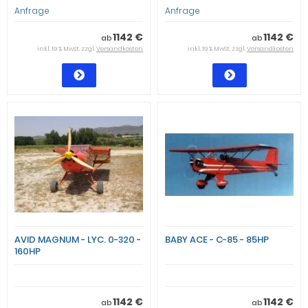
Anfrage
Anfrage
1142 €
1142 €
ab
ab
inkl. 19 % MwSt. zzgl.
Versandkosten
inkl. 19 % MwSt. zzgl.
Versandkosten
AVID MAGNUM - LYC. 0-320 -
BABY ACE - C-85 - 85HP
160HP
1142 €
1142 €
ab
ab