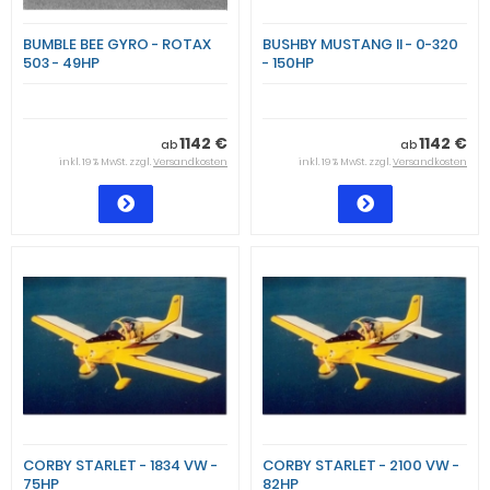
BUMBLE BEE GYRO - ROTAX
BUSHBY MUSTANG II - 0-320
503 - 49HP
- 150HP
1142 €
1142 €
ab
ab
inkl. 19 % MwSt. zzgl.
Versandkosten
inkl. 19 % MwSt. zzgl.
Versandkosten
CORBY STARLET - 1834 VW -
CORBY STARLET - 2100 VW -
75HP
82HP