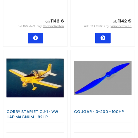
1142 €
1142 €
ab
ab
inkl. 19 % MwSt. zzgl.
Versandkosten
inkl. 19 % MwSt. zzgl.
Versandkosten
CORBY STARLET CJ-1 - VW
COUGAR - 0-200 - 100HP
HAP MAGNUM - 82HP