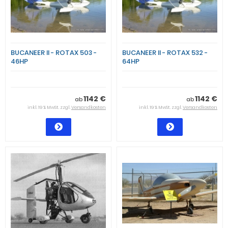
BUCANEER II - ROTAX 503 -
BUCANEER II - ROTAX 532 -
46HP
64HP
1142 €
1142 €
ab
ab
inkl. 19 % MwSt. zzgl.
Versandkosten
inkl. 19 % MwSt. zzgl.
Versandkosten