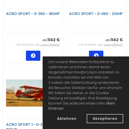
ACRO SPORT - 0-360 - 180HP
ACRO SPORT - 0-360 - 210HP
1142 €
1142 €
ab
ab
inkl. 19 % MwSt. zzgl.
Versandkosten
inkl. 19 % MwSt. zzgl.
Versandkosten
Um unsere Webseiten fortlaufend zu
optimieren und Ihnen damit einen
angenehmen Kaufprozess anbieten zu
können, möchten wir mit Hilfe von
Cookies die Seitennutzung analysieren.
Als Besucher bleiben Sie für uns anonym.
Wir bitten Sie daher, in die Cookie-
Setzung einzuwilligen. Ihre Einwilligung
können Sie jederzeit widerrufen.
Mehr
Erfahren
Ablehnen
Akzeptieren
ACRO SPORT 1 - 0-320 -
ACRO SPORT II - 0-320 -