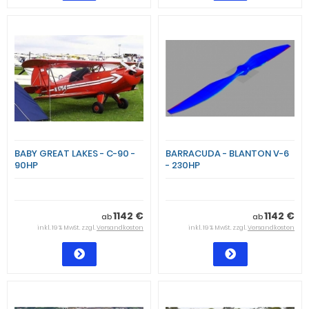
BABY GREAT LAKES - C-90 -
BARRACUDA - BLANTON V-6
90HP
- 230HP
1142 €
1142 €
ab
ab
inkl. 19 % MwSt. zzgl.
Versandkosten
inkl. 19 % MwSt. zzgl.
Versandkosten